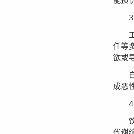
能损
3.
工作
任等
欲或
自信
成恶
4.
饮食
代谢