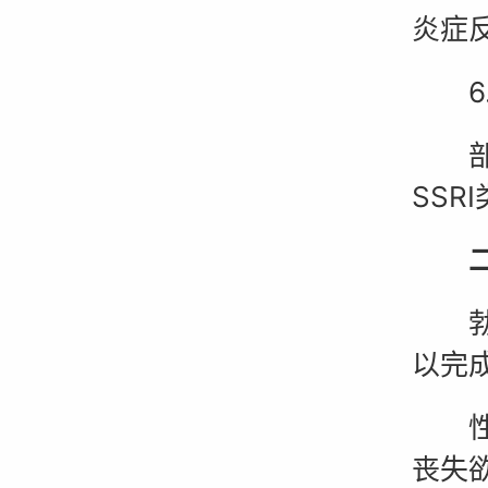
炎症
6.
部分
SSR
二、
勃起
以完
性欲
丧失