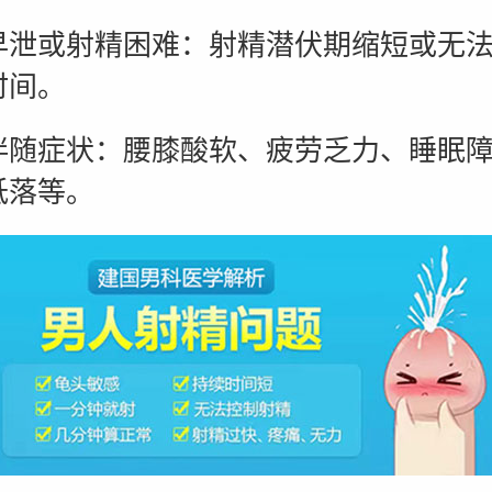
或射精困难：射精潜伏期缩短或无法
时间。
症状：腰膝酸软、疲劳乏力、睡眠障
低落等。