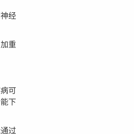
神经
加重
病可
功能下
通过