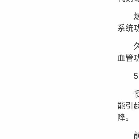
烟酒
系统
久坐
血管
5.
慢性
能引
降。
前列