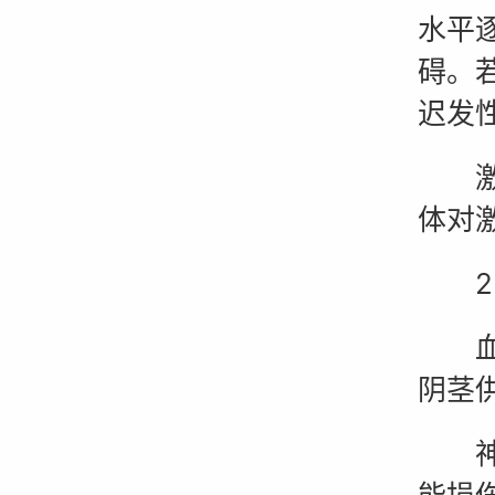
水平
碍。
迟发性
激素
体对
2.
血管
阴茎
神经