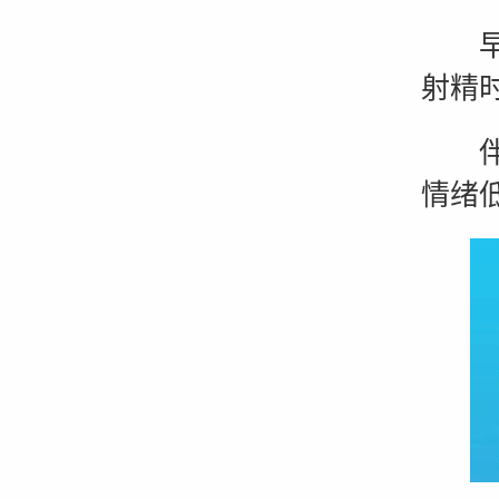
早泄
射精
伴随
情绪