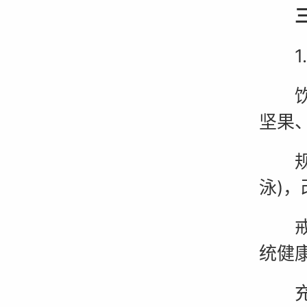
三、
1.
饮食
坚果
规律
泳)
戒烟
统健
充足