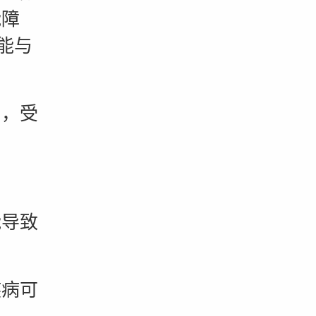
能障
能与
，受
。
导致
病可