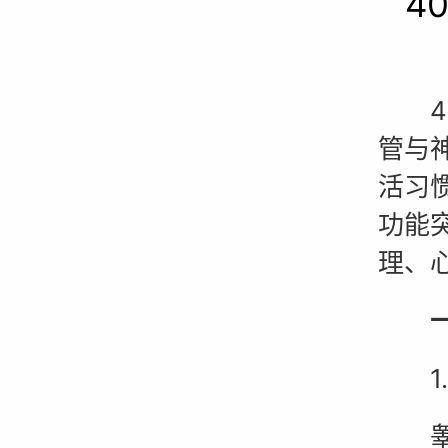
4
40
管与
活习
功能
理、
一、
1.
睾酮