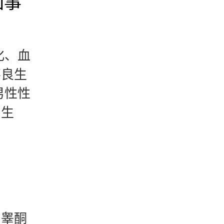
回事
化、血
不良生
男性性
与生
。
睾酮