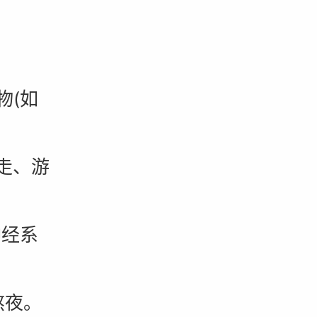
(如
走、游
经系
熬夜。