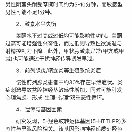
男性阴茎头耐受摩擦时间约为5-10分钟，而敏感型
男性可能不足1分钟。
2、激素水平失衡
睾酮水平过高或过低均可能影响性功能。睾酮
过高可能增强性兴奋性，而过低则导致性欲减退与
射精控制力下降。此外，甲状腺激素异常(甲亢或甲
减)也可能通过干扰神经传导诱发早泄。
3、前列腺炎/精囊炎等生殖系统炎症
慢性前列腺炎患者中约30%存在早泄症状。炎
症刺激导致盆腔神经丛敏感性增加，同时可能引发
心理焦虑，形成“生理-心理”双重恶性循环。
4、遗传与基因因素
研究发现，5-羟色胺转运体基因(5-HTTLPR)多
态性与早泄风险相关。该基因影响神经递质5-羟色