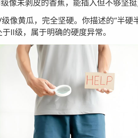
像未剥皮的香蕉，能插入但不够坚挺
像黄瓜，完全坚硬。你描述的“半硬半
处于Ⅱ级，属于明确的硬度异常。