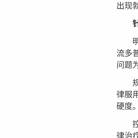
出现
针对
明确
流多
问题
规范
律服
硬度
控制
律治