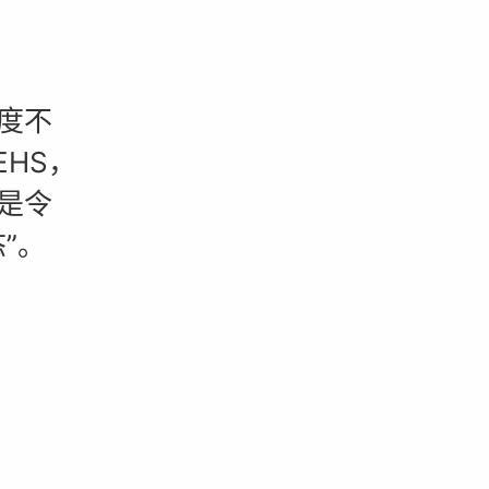
度不
HS，
不是令
”。