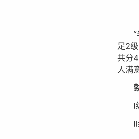
“半
足2
共分
人满意
勃起
Ⅰ级
Ⅱ级