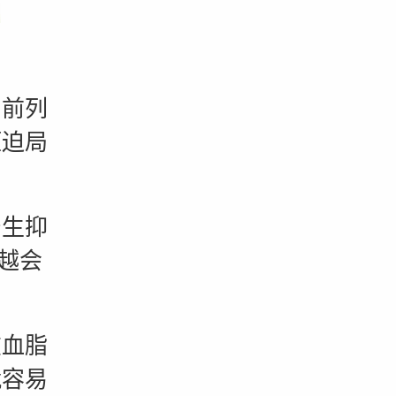
前列
压迫局
。
生抑
越会
血脂
就容易