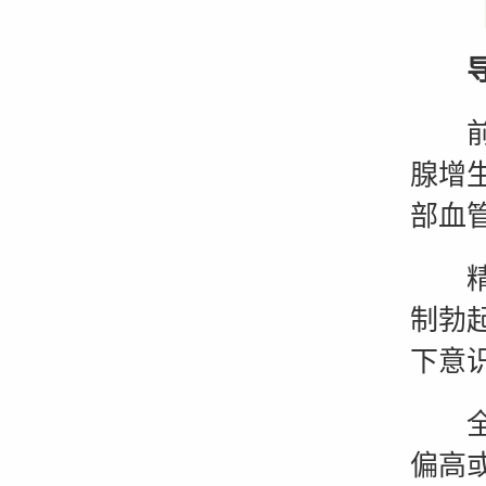
导致
前列
腺增
部血
精神
制勃
下意
全身
偏高