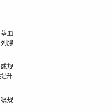
茎血
前列腺
或规
，提升
嘱规