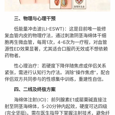
三、物理与心理干预
低能量冲击波(LI-ESWT)：这是目前唯一能修
复血管内皮的物理疗法，通过刺激阴茎海绵体干细
胞再生微血管，每周1次，4-6次为一疗程，对血管
源性ED效果显著，尤其适合口服药无效或不想依赖
药物者。
性心理治疗：若硬度下降伴随焦虑或伴侣关系
紧张，需进行认知行为疗法。消除“操作焦虑”，配合
伴侣双方共同参与的性感集中训练，重建性自信。
四、二线及终极方案
海绵体注射(ICI)：前列腺素E1或罂粟碱直接注
射至阴茎海绵体，5-20分钟内起效，硬度可达四级
(完全坚挺)。需在医生指导下掌握注射技术，避免纤