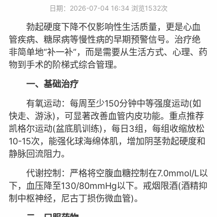
日期：2026-07-04 16:34 浏览
1532次
勃起硬度下降不仅影响性生活质量，更是心血
管疾病、糖尿病等慢性病的早期预警信号。治疗绝
非简单地“补一补”，而是需要从生活方式、心理、药
物到手术的阶梯式综合管理。
一、基础治疗
有氧运动：每周至少150分钟中等强度运动(如
快走、游泳)，可显著改善血管内皮功能。重点推荐
凯格尔运动(盆底肌训练)，每日3组，每组收缩放松
10-15次，能强化球海绵体肌，增加阴茎勃起硬度和
静脉回流阻力。
代谢控制：严格将空腹血糖控制在7.0mmol/L以
下，血压降至130/80mmHg以下。戒烟限酒(酒精抑
制中枢神经，尼古丁损伤微血管)。