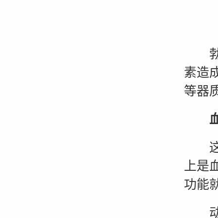
勃起
素造
等器
血
这是
上是
功能
动脉