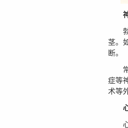
神经
勃起
茎。
断。
常见
症等
术等
心理
心理