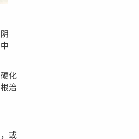
阴
会中
硬化
癌根治
，或