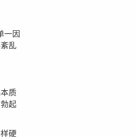
单一因
泌紊乱
本质
，勃起
样硬