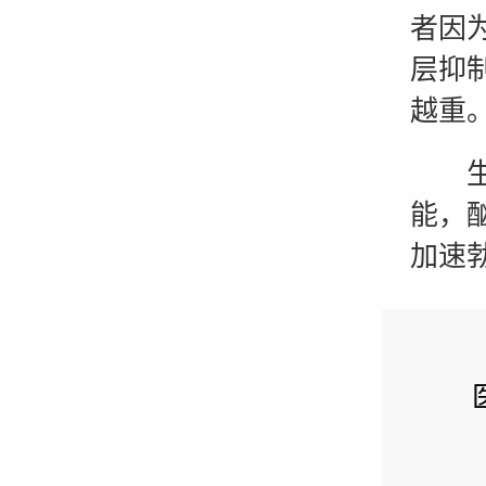
者因
层抑
越重
生活
能，
加速