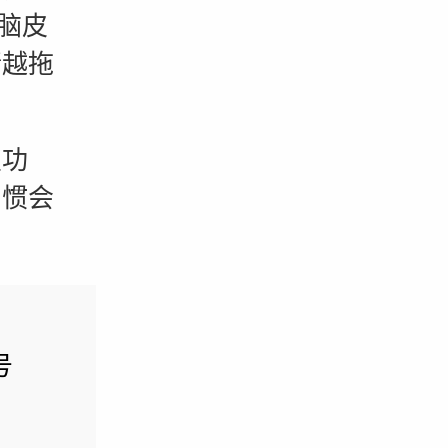
脑皮
情越拖
功
习惯会
号