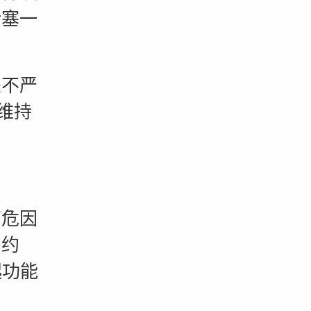
堵塞一
。
不严
维持
危因
，约
起功能