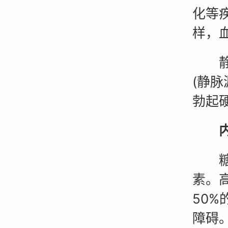
化等
样，
静脉
(静
勃起
内分
糖尿
素。
50
障碍