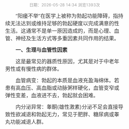
日期：2026-05-28 14:34 浏览
1393次
“阳痿不举”在医学上被称为勃起功能障碍，指持
续无法达到或维持足够的勃起硬度以完成满意的性
生活。这通常不是单一原因造成的，而是心理、血
管、神经及生活方式等多重因素共同作用的结果。
一、生理与血管性因素
这是最常见的器质性原因，尤其是对于中老年
男性或有慢性病的群体。
血管病变：勃起的本质是血液充盈海绵体。若
患有高血压、高血脂或动脉粥样硬化，血管变窄或
弹性变差，血液进不去，勃起就会困难。
内分泌异常：睾酮(雄性激素)分泌不足会直接导
致性欲减退和勃起无力，常见于肥胖、糖尿病或睾
丸功能减退人群。