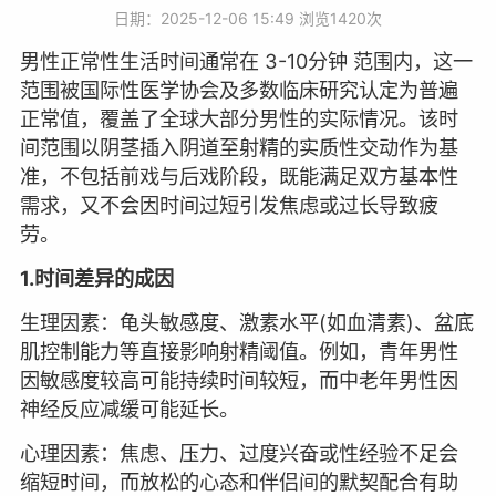
日期：2025-12-06 15:49 浏览
1420次
男性正常性生活时间通常在 3-10分钟 范围内，这一
范围被国际性医学协会及多数临床研究认定为普遍
正常值，覆盖了全球大部分男性的实际情况。该时
间范围以阴茎插入阴道至射精的实质性交动作为基
准，不包括前戏与后戏阶段，既能满足双方基本性
需求，又不会因时间过短引发焦虑或过长导致疲
劳。
1.时间差异的成因
生理因素：龟头敏感度、激素水平(如血清素)、盆底
肌控制能力等直接影响射精阈值。例如，青年男性
因敏感度较高可能持续时间较短，而中老年男性因
神经反应减缓可能延长。
心理因素：焦虑、压力、过度兴奋或性经验不足会
缩短时间，而放松的心态和伴侣间的默契配合有助