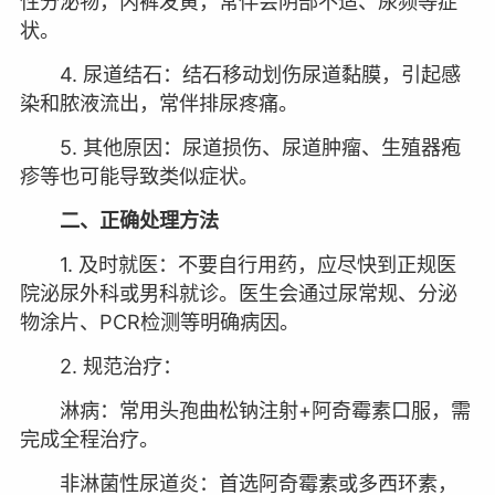
性分泌物，内裤发黄，常伴会阴部不适、尿频等症
状。
4. 尿道结石：结石移动划伤尿道黏膜，引起感
染和脓液流出，常伴排尿疼痛。
5. 其他原因：尿道损伤、尿道肿瘤、生殖器疱
疹等也可能导致类似症状。
二、正确处理方法
1. 及时就医：不要自行用药，应尽快到正规医
院泌尿外科或男科就诊。医生会通过尿常规、分泌
物涂片、PCR检测等明确病因。
2. 规范治疗：
淋病：常用头孢曲松钠注射+阿奇霉素口服，需
完成全程治疗。
非淋菌性尿道炎：首选阿奇霉素或多西环素，