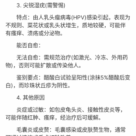
3. 尖锐湿疣(需警惕)
特点：由人乳头瘤病毒(HPV)感染引起，表现为
不规则、菜花状或乳头状增生，质地较硬，可能伴
有瘙痒、溃疡或分泌物。
能否自愈：
无法自愈：需规范治疗(如激光、冷冻、外用药
物)，否则可能扩散或传染他人。
鉴别要点：醋酸白试验呈阳性(涂抹5%醋酸后变
白)，而珍珠状丘疹为阴性。
4. 其他原因
炎症或过敏：如包皮龟头炎、接触性皮炎等，
可能伴随红肿、瘙痒，经治疗后可缓解。
毛囊炎或皮赘：毛囊感染或皮肤赘生物，通常