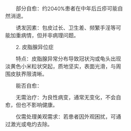
部分自愈：约2040%患者在中年后丘疹可能自
然消退。
诱发因素：包皮过长、卫生差、频繁手淫等可
能加重病情，但并非病理问题。
2. 皮脂腺异位症
特点：皮脂腺异常分布导致冠状沟或龟头出现
淡黄色小米粒状突起，质地坚实，表面光滑，与周
围皮肤界限清晰。
能否自愈：
无需治疗：为良性病变，通常无变化，不会自
愈，但也不影响健康。
仅需处理美观需求：若患者因外观困扰，可通
过激光或电灼去除。