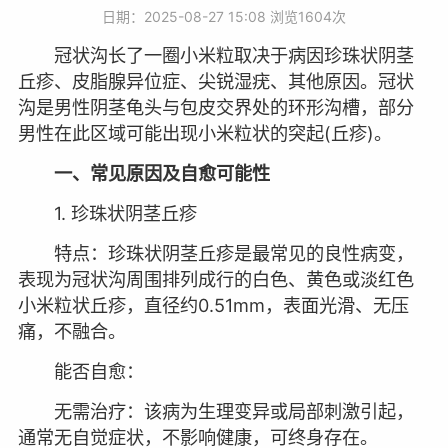
日期：2025-08-27 15:08 浏览
1604次
冠状沟长了一圈小米粒取决于病因珍珠状阴茎
丘疹、皮脂腺异位症、尖锐湿疣、其他原因。冠状
沟是男性阴茎龟头与包皮交界处的环形沟槽，部分
男性在此区域可能出现小米粒状的突起(丘疹)。
一、常见原因及自愈可能性
1. 珍珠状阴茎丘疹
特点：珍珠状阴茎丘疹是最常见的良性病变，
表现为冠状沟周围排列成行的白色、黄色或淡红色
小米粒状丘疹，直径约0.51mm，表面光滑、无压
痛，不融合。
能否自愈：
无需治疗：该病为生理变异或局部刺激引起，
通常无自觉症状，不影响健康，可终身存在。