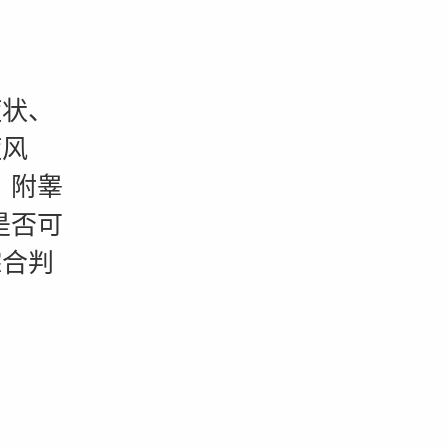
状、
症风
、附睾
是否可
综合判