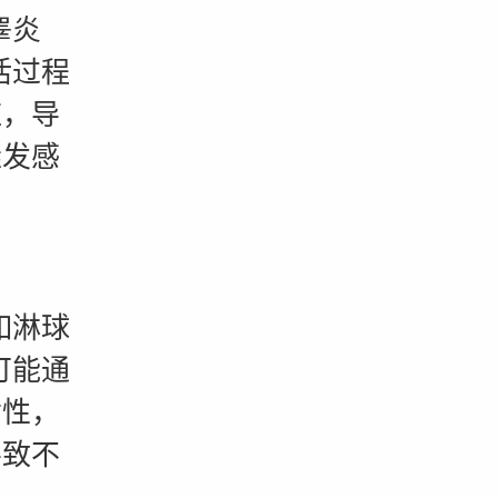
睾炎
活过程
应，导
继发感
如淋球
可能通
女性，
导致不