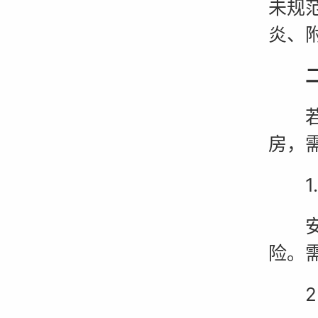
未规
炎、
二、
若患
房，
1.
安全
险。
2.