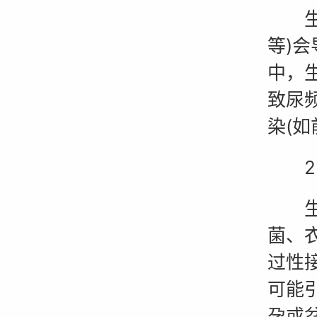
生殖
等)
中，
致尿
染(
2.
生殖
菌、
过性
可能
孕或