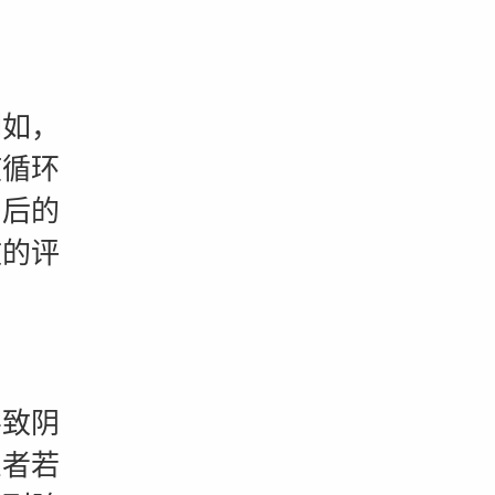
如，
液循环
为后的
效的评
致阴
患者若