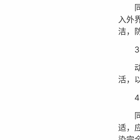
同房
入外
洁，
3.
动作
活，
4.
同房
适，
染完