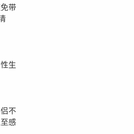
免带
清
性生
侣不
直至感