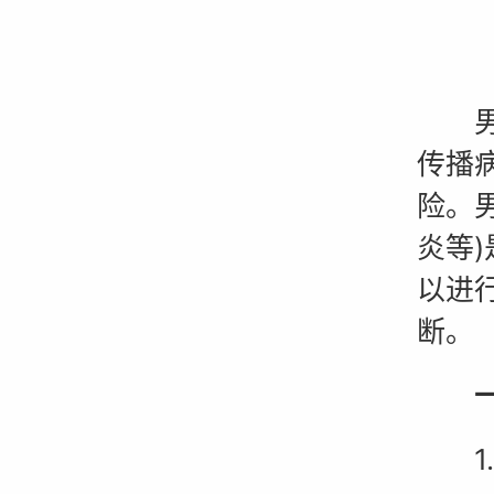
男性
传播
险。
炎等
以进
断。
一、
1.