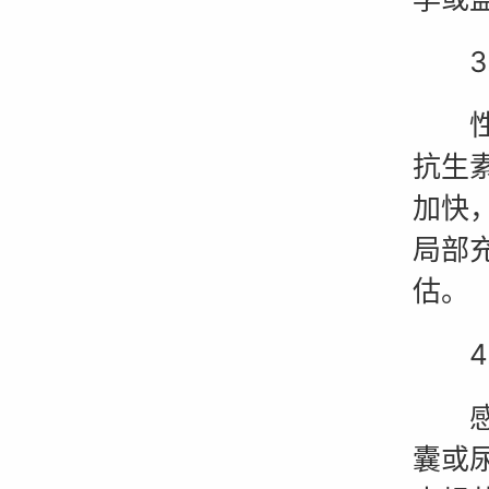
3.
性生
抗生
加快
局部
估。
4.
感染
囊或