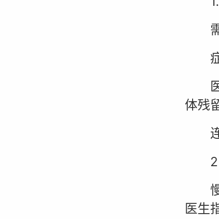
1.
需满
症状
医学
体残
连续
2.
慢性
医生