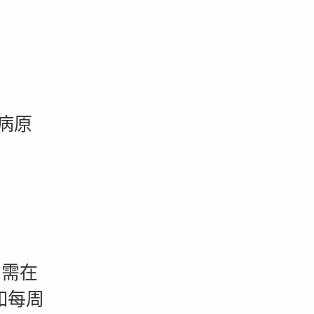
病原
需在
如每周