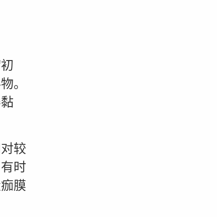
初
泌物。
得黏
对较
。有时
量痂膜