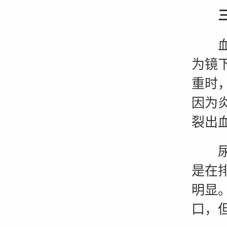
血尿
为镜
重时
因为
裂出
尿道
是在
明显
口，