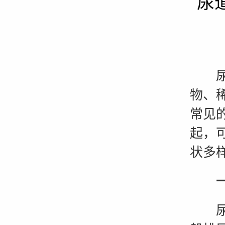
尿
尿道
物、
常见
起，
状多
尿频