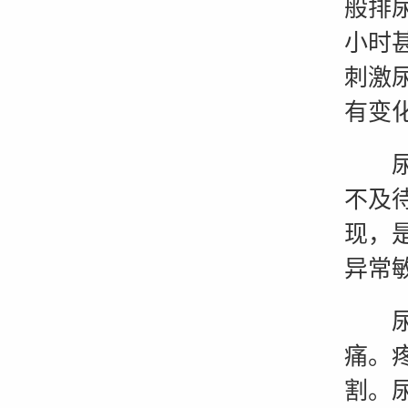
般排尿
小时
刺激
有变
尿急
不及
现，
异常
尿痛
痛。
割。