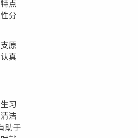
特点
脓性分
支原
要认真
生习
的清洁
有助于