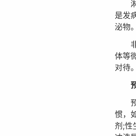
淋菌
是发
泌物
非淋
体等
对待
预防
惯，
剂;