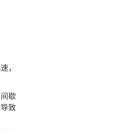
速，
间歇
能导致