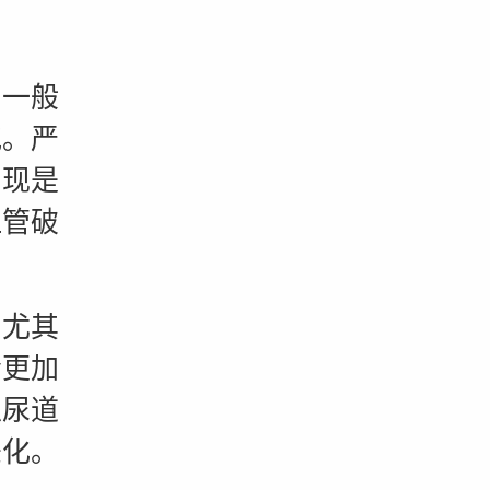
一般
胞。严
出现是
血管破
尤其
会更加
抓尿道
恶化。