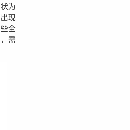
状为
会出现
这些全
烈，需