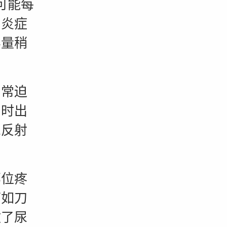
者可能每
为炎症
容量稍
常迫
同时出
尿反射
位疼
痛如刀
激了尿