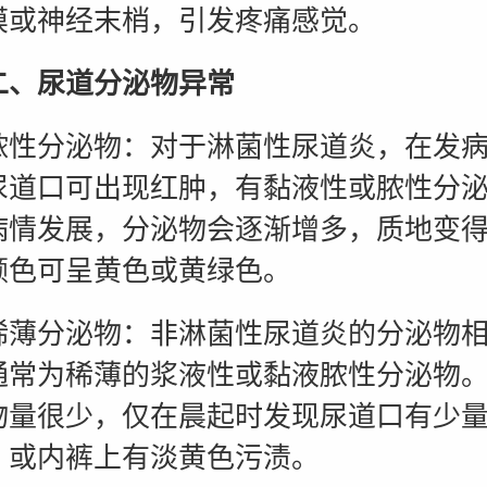
膜或神经末梢，引发疼痛感觉。
二、尿道分泌物异常
分泌物：对于淋菌性尿道炎，在发病
尿道口可出现红肿，有黏液性或脓性分
病情发展，分泌物会逐渐增多，质地变
颜色可呈黄色或黄绿色。
分泌物：非淋菌性尿道炎的分泌物相
通常为稀薄的浆液性或黏液脓性分泌物
物量很少，仅在晨起时发现尿道口有少
，或内裤上有淡黄色污渍。