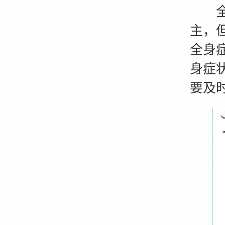
全身
主，
全身
身症
要及