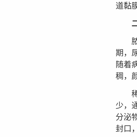
道黏
脓性
期，
随着
稠，
稀薄
少，
分泌
封口