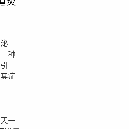
道炎
泌
是一种
道引
，其症
天一