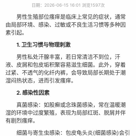
日期：2026-06-15 16:01 浏览
1597次
男性生殖部位瘙痒是临床上常见的症状，通常
由局部环境、感染、过敏或不良生活习惯等多种因
素引起。
1. 卫生习惯与物理刺激
男性私处汗腺丰富，若日常清洁不到位，汗
液、皮屑和包皮垢积聚容易滋生细菌。此外，穿着
过紧、不透气的化纤内裤，会导致局部长期处于潮
湿闷热状态，进而引发瘙痒。
2. 感染性因素
真菌感染：如股癣或念珠菌感染，常在温暖潮
湿的环境中过度繁殖，表现为局部红斑、脱屑并伴
有剧烈瘙痒。
细菌与寄生虫感染：包皮龟头炎(细菌感染)会引