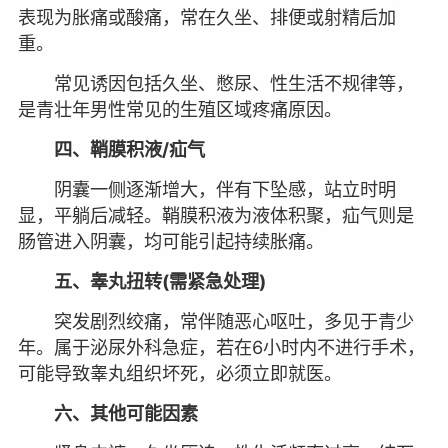
表现为胀痛或酸痛，常在久坐、排便或射精后加
重。
常见诱因包括久坐、憋尿、性生活不规律等，
是青壮年男性常见的生殖区域疼痛原因。
四、鞘膜积液/疝气
阴囊一侧逐渐增大，伴有下坠感，站立时明
显，平躺后减轻。鞘膜积液为液体积聚，疝气则是
肠管进入阴囊，均可能引起持续胀痛。
五、睾丸扭转(需紧急处理)
突发剧烈绞痛，常伴随恶心呕吐，多见于青少
年。属于泌尿外科急症，若在6小时内不进行手术，
可能导致睾丸组织坏死，必须立即就医。
六、其他可能因素