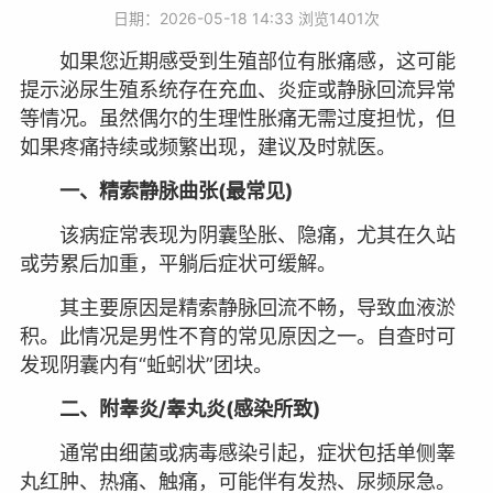
日期：2026-05-18 14:33 浏览
1401次
如果您近期感受到生殖部位有胀痛感，这可能
提示泌尿生殖系统存在充血、炎症或静脉回流异常
等情况。虽然偶尔的生理性胀痛无需过度担忧，但
如果疼痛持续或频繁出现，建议及时就医。
一、精索静脉曲张(最常见)
该病症常表现为阴囊坠胀、隐痛，尤其在久站
或劳累后加重，平躺后症状可缓解。
其主要原因是精索静脉回流不畅，导致血液淤
积。此情况是男性不育的常见原因之一。自查时可
发现阴囊内有“蚯蚓状”团块。
二、附睾炎/睾丸炎(感染所致)
通常由细菌或病毒感染引起，症状包括单侧睾
丸红肿、热痛、触痛，可能伴有发热、尿频尿急。