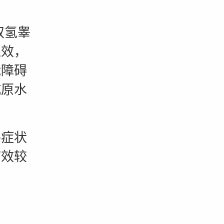
双氢睾
显效，
能障碍
抗原水
症状
疗效较