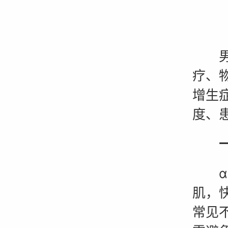
男性
疗、
增生
度、
一、
α受
肌，
常见