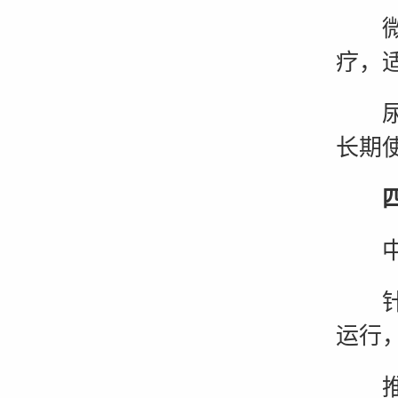
微波
疗，
尿道
长期
四、
中药
针灸
运行
推拿