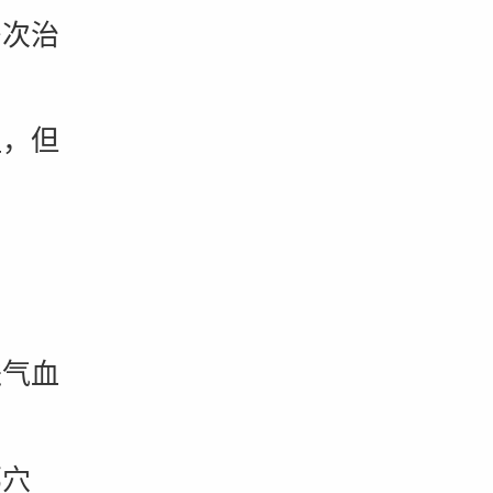
次治
，但
气血
穴