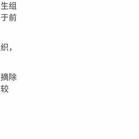
生组
用于前
织，
。
摘除
伤较