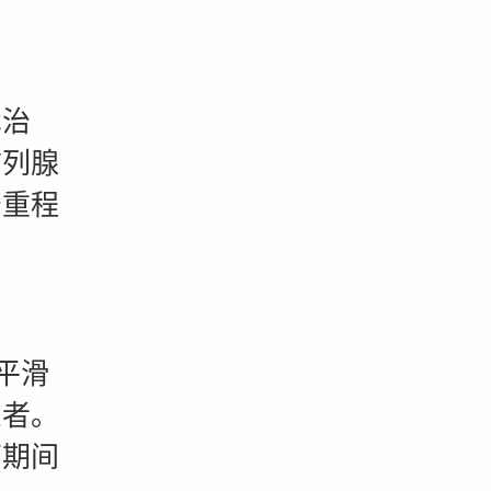
治
前列腺
严重程
平滑
患者。
药期间