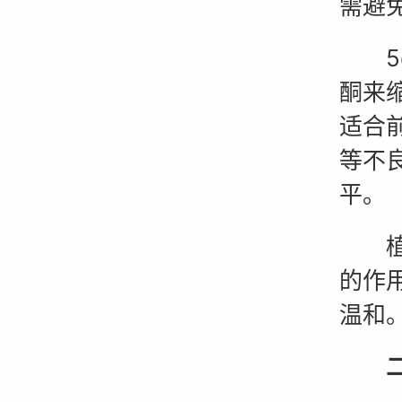
需避
5α
酮来
适合
等不
平。
植物
的作
温和
二、