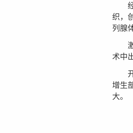
经尿
织，
列腺
激光
术中
开放
增生
大。