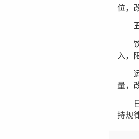
位，
五、
饮食
入，
运动
量，
日常
持规