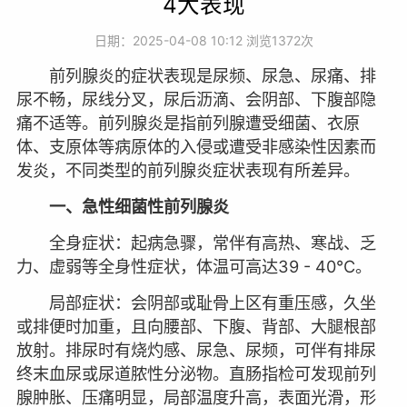
4大表现
日期：2025-04-08 10:12 浏览
1372次
前列腺炎的症状表现是尿频、尿急、尿痛、排
尿不畅，尿线分叉，尿后沥滴、会阴部、下腹部隐
痛不适等。前列腺炎是指前列腺遭受细菌、衣原
体、支原体等病原体的入侵或遭受非感染性因素而
发炎，不同类型的前列腺炎症状表现有所差异。
一、急性细菌性前列腺炎
全身症状：起病急骤，常伴有高热、寒战、乏
力、虚弱等全身性症状，体温可高达39 - 40℃。
局部症状：会阴部或耻骨上区有重压感，久坐
或排便时加重，且向腰部、下腹、背部、大腿根部
放射。排尿时有烧灼感、尿急、尿频，可伴有排尿
终末血尿或尿道脓性分泌物。直肠指检可发现前列
腺肿胀、压痛明显，局部温度升高，表面光滑，形