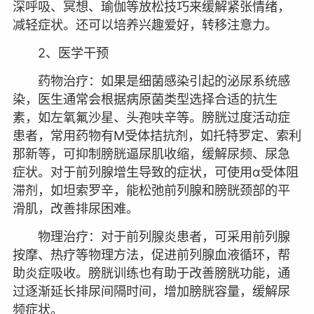
深呼吸、冥想、瑜伽等放松技巧来缓解紧张情绪，
减轻症状。还可以培养兴趣爱好，转移注意力。
2、医学干预
药物治疗：如果是细菌感染引起的泌尿系统感
染，医生通常会根据病原菌类型选择合适的抗生
素，如左氧氟沙星、头孢呋辛等。膀胱过度活动症
患者，常用药物有M受体拮抗剂，如托特罗定、索利
那新等，可抑制膀胱逼尿肌收缩，缓解尿频、尿急
症状。对于前列腺增生导致的症状，可使用α受体阻
滞剂，如坦索罗辛，能松弛前列腺和膀胱颈部的平
滑肌，改善排尿困难。
物理治疗：对于前列腺炎患者，可采用前列腺
按摩、热疗等物理方法，促进前列腺血液循环，帮
助炎症吸收。膀胱训练也有助于改善膀胱功能，通
过逐渐延长排尿间隔时间，增加膀胱容量，缓解尿
频症状。