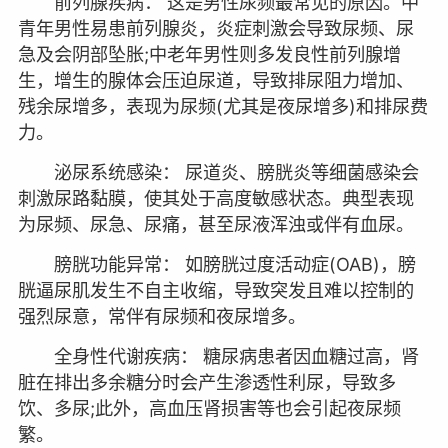
前列腺疾病： 这是男性尿频最常见的原因。中
青年男性易患前列腺炎，炎症刺激会导致尿频、尿
急及会阴部坠胀;中老年男性则多发良性前列腺增
生，增生的腺体会压迫尿道，导致排尿阻力增加、
残余尿增多，表现为尿频(尤其是夜尿增多)和排尿费
力。
泌尿系统感染： 尿道炎、膀胱炎等细菌感染会
刺激尿路黏膜，使其处于高度敏感状态。典型表现
为尿频、尿急、尿痛，甚至尿液浑浊或伴有血尿。
膀胱功能异常： 如膀胱过度活动症(OAB)，膀
胱逼尿肌发生不自主收缩，导致突发且难以控制的
强烈尿意，常伴有尿频和夜尿增多。
全身性代谢疾病： 糖尿病患者因血糖过高，肾
脏在排出多余糖分时会产生渗透性利尿，导致多
饮、多尿;此外，高血压肾损害等也会引起夜尿频
繁。