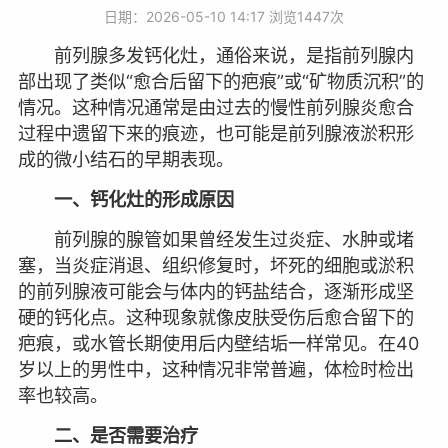
日期：2026-05-10 14:17 浏览
1447次
前列腺多发钙化灶，通俗来说，是指前列腺内
部出现了类似“愈合后留下的疤痕”或“矿物质沉积”的
情况。这种情况通常是由过去的慢性前列腺炎愈合
过程中遗留下来的痕迹，也可能是前列腺液淤积形
成的微小结石的早期表现。
一、钙化灶的形成原因
前列腺的腺管如果曾经发生过炎症、水肿或堵
塞，当炎症消退、组织修复时，坏死的细胞或淤积
的前列腺液可能会与体内的钙盐结合，逐渐形成坚
硬的钙化点。这种现象就像皮肤受伤后愈合留下的
疤痕，或水管长期使用后内壁结垢一样常见。在40
岁以上的男性中，这种情况非常普遍，体检时检出
率也较高。
二、是否需要治疗