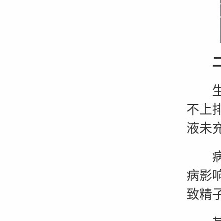
二、
生理
不上
液未
病理
病影
致精