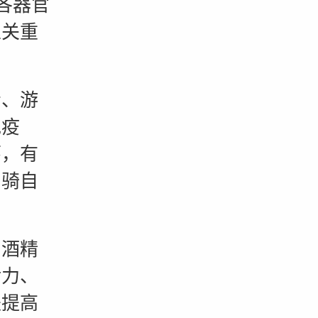
各器官
至关重
、游
免疫
环，有
间骑自
酒精
活力、
是提高