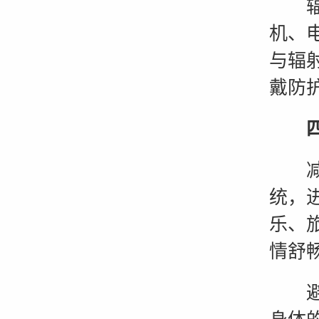
辐射
机、
与辐
戴防
减轻
统，
乐、
情舒
避免