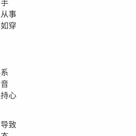
手
果从事
，如穿
系
听音
保持心
导致