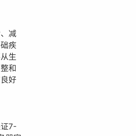
、减
基础疾
要从生
调整和
有良好
证7-