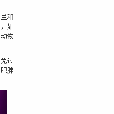
。
量和
物，如
如动物
免过
致肥胖