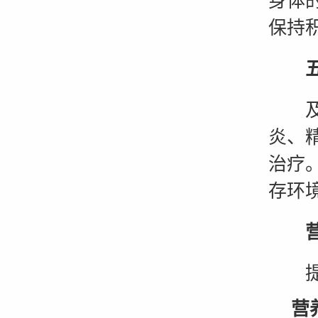
身体
保持
及时
炎、
治疗
存环
提高
营