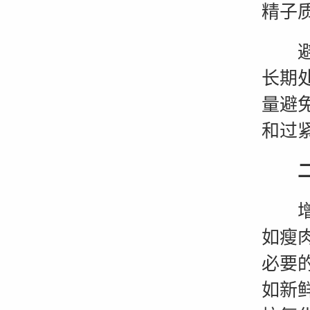
精子
避免
长期
量避
和过
增加
如瘦
必要
如新