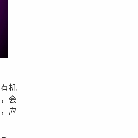
有机
性，会
质，应