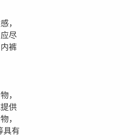
感，
。应尽
身内裤
物，
成提供
食物，
等具有