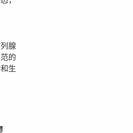
心态，
。
列腺
规范的
输和生
物