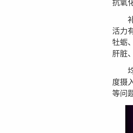
抗氧
补充
活力
牡蛎
肝脏
均衡
度摄
等问