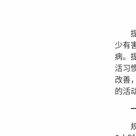
提高
少有
病。
活习
改善
的活
规律