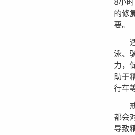
8小
的修
要。
适度
泳、
力，
助于
行车
戒烟
都会
导致