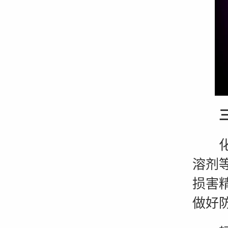
化学
溶剂
损害
做好