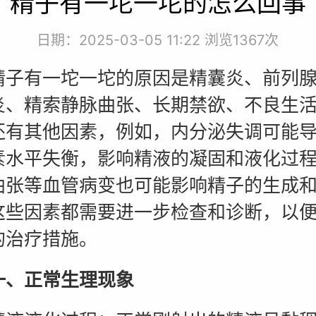
精子有一坨一坨的怎么回事
日期：2025-03-05 11:22 浏览
1367次
有一坨一坨的原因是精囊炎、前列腺
炎、精索静脉曲张、长期禁欲、不良生
还有其他因素，例如，内分泌失调可能
素水平失衡，影响精液的凝固和液化过程
曲张等血管病变也可能影响精子的生成
这些因素都需要进一步检查和诊断，以
的治疗措施。
一、正常生理现象