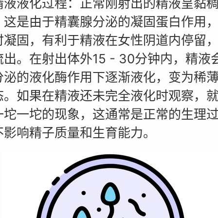
液化过程：正常刚射出的精液呈黏稠
，这是由于精囊腺分泌的凝固蛋白作用
时凝固，有利于精液在女性阴道内停留
出。在射出体外15 - 30分钟内，精液
分泌的液化酶作用下逐渐液化，变为稀
态。如果在精液还未完全液化时观察，
一坨一坨的现象，这通常是正常的生理
不影响精子质量和生育能力。