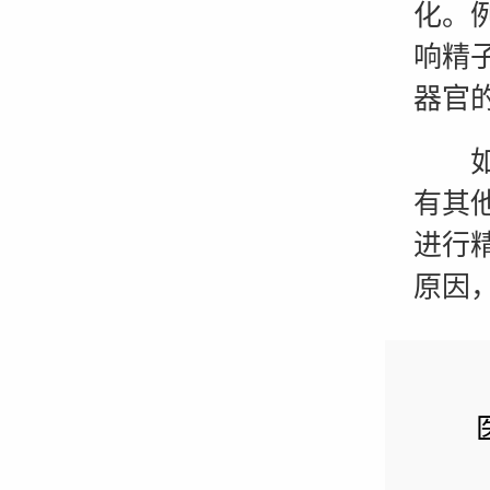
化。
响精
器官
如果
有其
进行
原因