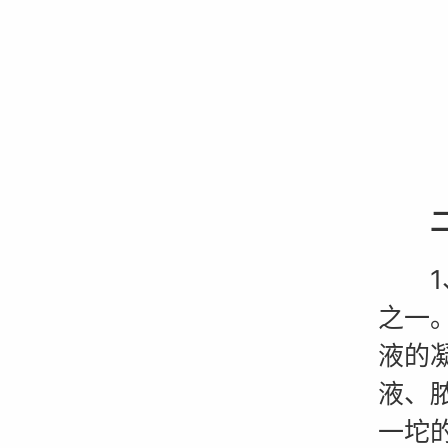
1、
之一
液的
液、
一坨