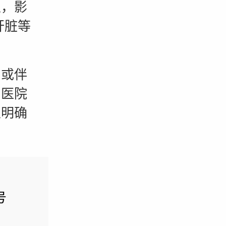
积，影
肝脏等
。
或伴
到医院
以明确
号