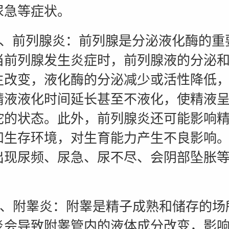
尿急等症状。
前列腺炎：前列腺是分泌液化酶的重
当前列腺发生炎症时，前列腺液的分泌
生改变，液化酶的分泌减少或活性降低
精液液化时间延长甚至不液化，使精液
坨的状态。此外，前列腺炎还可能影响
和生存环境，对生育能力产生不良影响
出现尿频、尿急、尿不尽、会阴部坠胀
附睾炎：附睾是精子成熟和储存的场
炎会导致附睾管内的液体成分改变，影