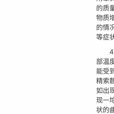
的质
物质
的情
等症
4、
部温
能受
精索
如出
现一
状的