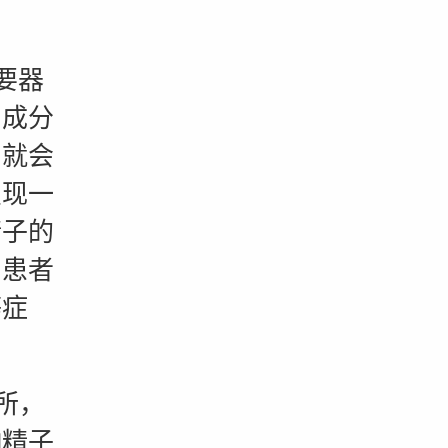
要器
和成分
，就会
呈现一
精子的
。患者
等症
所，
响精子