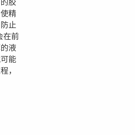
的胶
，使精
，防止
会在前
薄的液
就可能
过程，