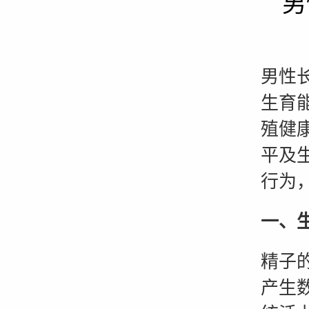
男
男性长
生育
殖健
平及
行为
一、
精子
产生