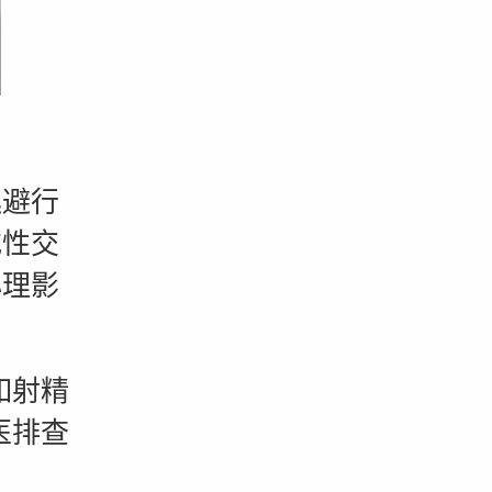
逃避行
或性交
心理影
如射精
医排查