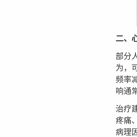
二、
部分
为，
频率
响通
治疗
疼痛
病理