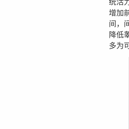
统活
增加
间，
降低
多为