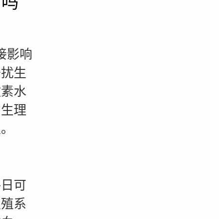
育吗
接影响
干扰生
激素水
的生理
损。
每日可
生殖系