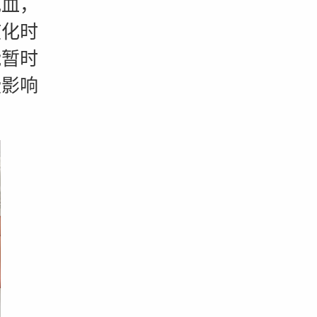
充血，
液化时
能暂时
些影响