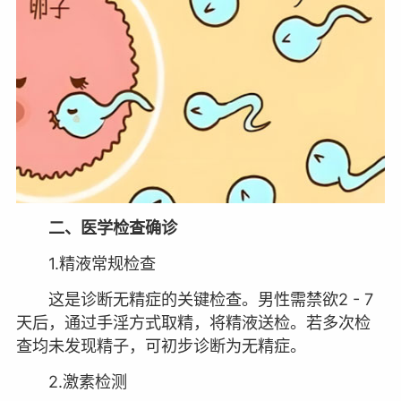
二、医学检查确诊
1.精液常规检查
这是诊断无精症的关键检查。男性需禁欲2 - 7
天后，通过手淫方式取精，将精液送检。若多次检
查均未发现精子，可初步诊断为无精症。
2.激素检测