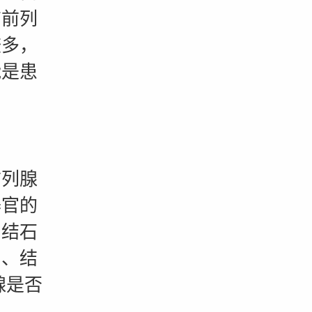
有前列
较多，
能是患
列腺
器官的
、结石
肿、结
腺是否