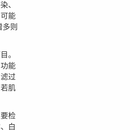
感染、
多可能
增多则
目。
肾功能
的滤过
。若肌
要检
体、白