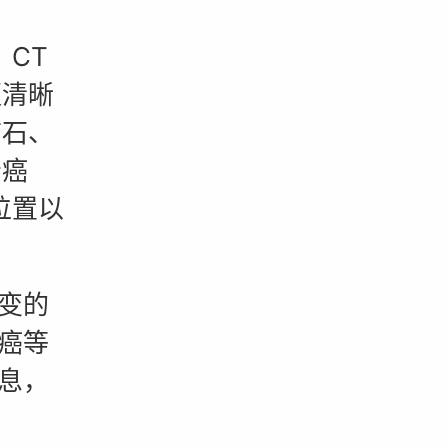
CT
更清晰
结石、
肾癌
位置以
变的
癌等
息，