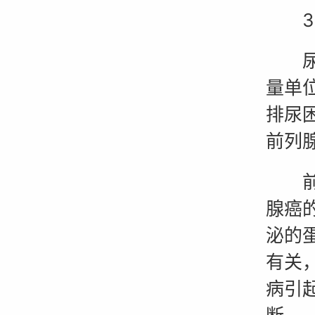
3、
尿流
量单
排尿
前列
前列
腺癌
泌的
有关
病引