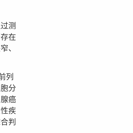
过测
否存在
狭窄、
前列
细胞分
列腺癌
良性疾
综合判