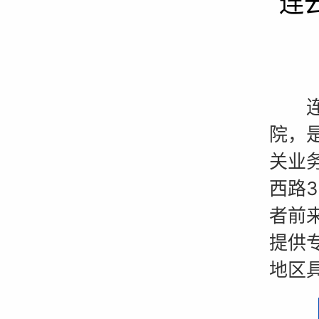
连
连云
院，
关业
西路
者前
提供
地区