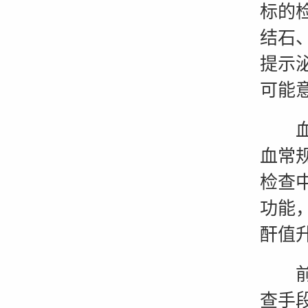
标的
结石
提示
可能
血液
血常
检查
功能
酐值
前列
查手