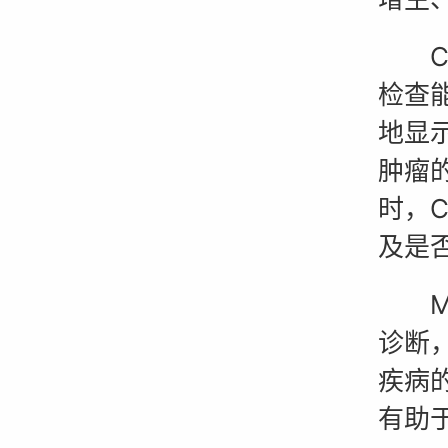
CT
检查
地显
肿瘤
时，
及是
MR
诊断
疾病
有助