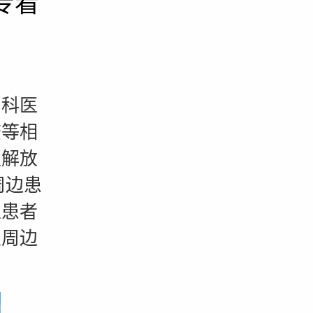
专看
科医
查等相
区解放
周边患
性患者
及周边