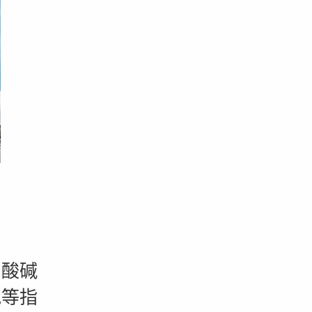
酸碱
胞等指