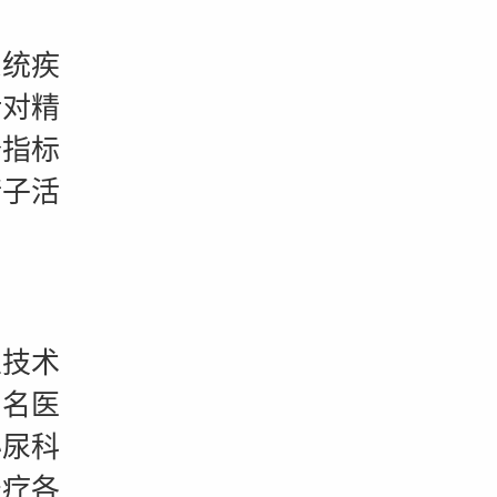
统疾
括对精
个指标
精子活
技术
知名医
泌尿科
治疗各