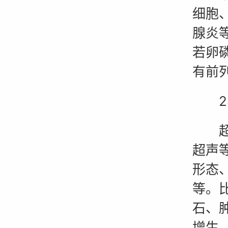
细胞
腺炎
若卵
有前
2、
超声
超声
形态
等。
石、
增生