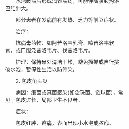
水泡破溃后形成浅表溃疡，可能伴随腹股沟淋
巴结肿大。
部分患者在发病前有发热、乏力等前驱症状。
治疗：
抗病毒药物：如阿昔洛韦乳膏、喷昔洛韦软
膏，或口服泛昔洛韦片、伐昔洛韦片。
护理：保持患处清洁干燥，避免搔抓或自行挑
破水泡，暂停性生活以防传染。
2. 包皮龟头炎
病因：细菌或真菌感染(如念珠菌、链球菌)，常
见于包皮过长、局部卫生不良者。
症状：
包皮红肿、疼痛，表面出现小水泡或脓疱。