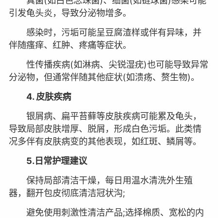
真菌(如白色念珠菌)、细菌(如链球菌)感染可能
引发龟头炎，导致分泌物增多。
感染时，污垢可能呈豆腐渣样或伴有异味，并
伴随瘙痒、红肿、疼痛等症状。
性传播疾病(如淋病、尖锐湿疣)也可能导致异常
分泌物，但通常伴随其他症状(如溃疡、赘生物)。
4. 皮肤疾病
银屑病、扁平苔藓等皮肤疾病可能累及龟头，
导致局部皮肤增厚、脱屑，形成白色污垢。此类情
况多伴有皮肤病变的其他表现，如红斑、鳞屑等。
5.日常护理建议
保持局部清洁干燥，每日用温水清洗外生殖
器，翻开包皮彻底清洁冠状沟;
避免使用刺激性清洁产品;选择棉质、宽松的内