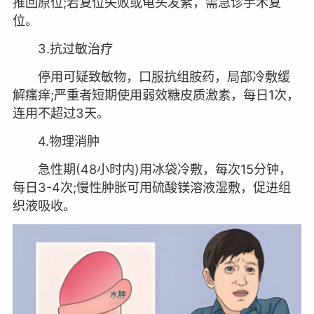
推回原位;若复位失败或龟头发紫，需急诊手术复
位。
3.抗过敏治疗
停用可疑致敏物，口服抗组胺药，局部冷敷缓
解瘙痒;严重者短期使用弱效糖皮质激素，每日1次，
连用不超过3天。
4.物理消肿
急性期(48小时内)用冰袋冷敷，每次15分钟，
每日3-4次;慢性肿胀可用硫酸镁溶液湿敷，促进组
织液吸收。